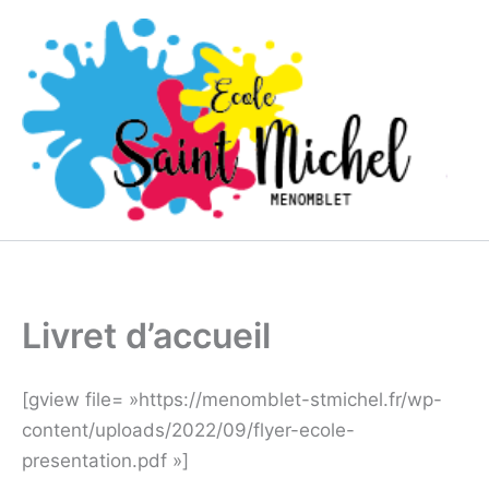
Aller
au
contenu
Livret d’accueil
[gview file= »https://menomblet-stmichel.fr/wp-
content/uploads/2022/09/flyer-ecole-
presentation.pdf »]